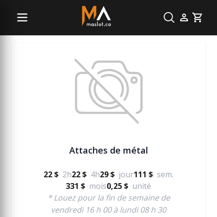
Vente pour manutention
Cart
Attaches de métal
22 $
2h
22 $
4h
29 $
jour
111 $
sem.
331 $
mois
0,25 $
unité
* Louez pour la fin de semaine de
vendredi 16 h 00 à lundi 08 h 30