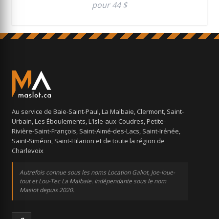
pour 44 $
Au service de Baie-Saint-Paul, La Malbaie, Clermont, Saint-
Urbain, Les Éboulements, L'Isle-aux-Coudres, Petite-
Rivière-Saint-François, Saint-Aimé-des-Lacs, Saint-Irénée,
Saint-Siméon, Saint-Hilarion et de toute la région de
Charlevoix
Autrefois connue sous les noms Location Galiot, Joe-loue-
tout et Lou-Tec La Malbaie. Indépendante sous le nom
Maslot depuis 2020.