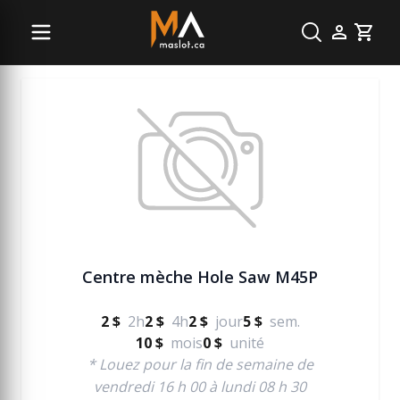
Menuiserie
Cart
Centre mèche Hole Saw M45P
2 $
2h
2 $
4h
2 $
jour
5 $
sem.
10 $
mois
0 $
unité
* Louez pour la fin de semaine de
vendredi 16 h 00 à lundi 08 h 30