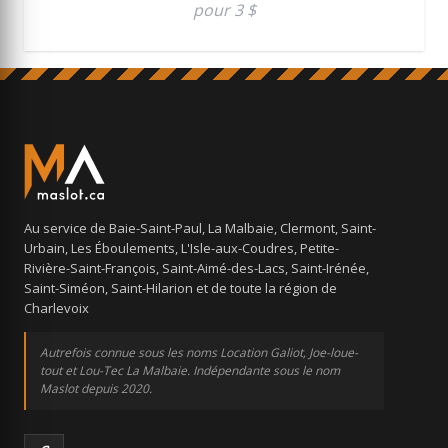
pour 3 $
Au service de Baie-Saint-Paul, La Malbaie, Clermont, Saint-
Urbain, Les Éboulements, L'Isle-aux-Coudres, Petite-
Rivière-Saint-François, Saint-Aimé-des-Lacs, Saint-Irénée,
Saint-Siméon, Saint-Hilarion et de toute la région de
Charlevoix
Autrefois connue sous les noms Location Galiot, Joe-loue-
tout et Lou-Tec La Malbaie. Indépendante sous le nom
Maslot depuis 2020.