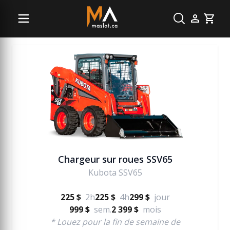
Excavation
Cart
Chargeur sur roues SSV65
Kubota SSV65
225 $
2h
225 $
4h
299 $
jour
999 $
sem.
2 399 $
mois
* Louez pour la fin de semaine de