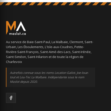
Au service de Baie-Saint-Paul, La Malbaie, Clermont, Saint-
Urbain, Les Éboulements, L'Isle-aux-Coudres, Petite-
Rivière-Saint-François, Saint-Aimé-des-Lacs, Saint-Irénée,
Saint-Siméon, Saint-Hilarion et de toute la région de
Charlevoix
Autrefois connue sous les noms Location Galiot, Joe-loue-
tout et Lou-Tec La Malbaie. Indépendante sous le nom
Maslot depuis 2020.