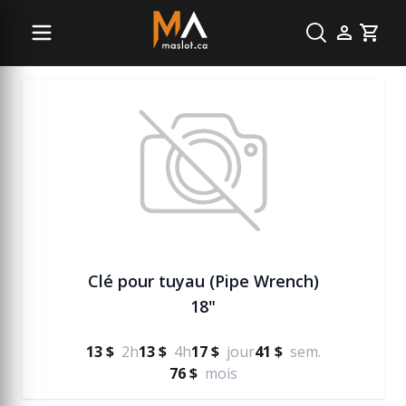
Plomberie
Cart
Clé pour tuyau (Pipe Wrench)
18"
13 $
2h
13 $
4h
17 $
jour
41 $
sem.
76 $
mois