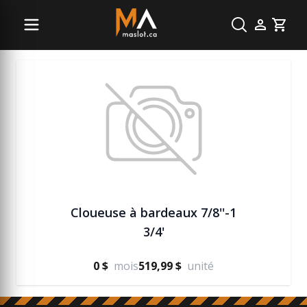
Vente pour outil pneumatique
Cart
Cloueuse à bardeaux 7/8''-1
3/4'
0 $
mois
519,99 $
unité