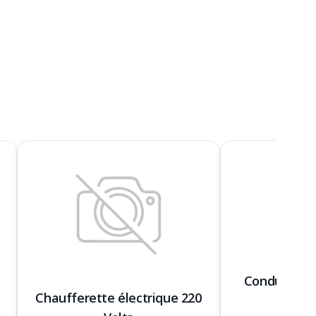
Conduit 20''
Chaufferette électrique 220
3