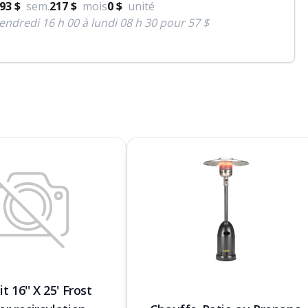
93 $
sem.
217 $
mois
0 $
unité
endredi 16 h 00 à lundi 08 h 30 pour 57 $
t 16'' X 25' Frost