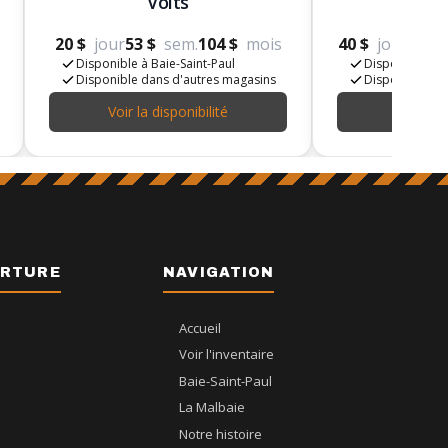
Volts
LB 
20 $
jour
53 $
sem.
104 $
mois
40 $
jour
105 $
Disponible à Baie-Saint-Paul
Disponible à B
Disponible dans d'autres magasins
Disponible da
Voir la disponibilité
Voir la d
ERTURE
NAVIGATION
Accueil
Voir l'inventaire
Baie-Saint-Paul
La Malbaie
Notre histoire