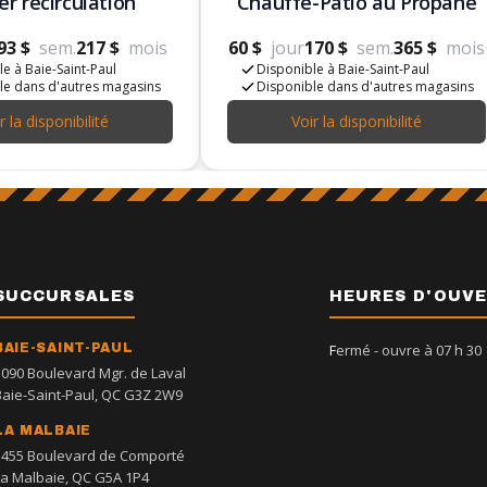
er recirculation
Chauffe-Patio au Propane
93 $
sem.
217 $
mois
60 $
jour
170 $
sem.
365 $
mois
e à Baie-Saint-Paul
Disponible à Baie-Saint-Paul
le dans d'autres magasins
Disponible dans d'autres magasins
r la disponibilité
Voir la disponibilité
SUCCURSALES
HEURES D'OUV
BAIE-SAINT-PAUL
Fermé
- ouvre à 07 h 30
1090 Boulevard Mgr. de Laval
Baie-Saint-Paul, QC G3Z 2W9
LA MALBAIE
1455 Boulevard de Comporté
La Malbaie, QC G5A 1P4