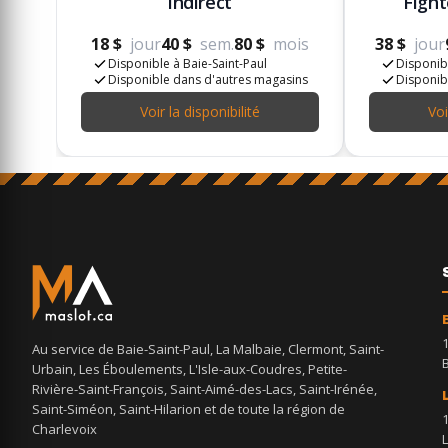
indirect
Fight
18 $
jour
40 $
sem.
80 $
mois
38 $
jour
Disponible à Baie-Saint-Paul
Disponibl
Disponible dans d'autres magasins
Disponib
Voir la disponibilité
Voi
Au service de Baie-Saint-Paul, La Malbaie, Clermont, Saint-
Urbain, Les Éboulements, L'Isle-aux-Coudres, Petite-
Rivière-Saint-François, Saint-Aimé-des-Lacs, Saint-Irénée,
Saint-Siméon, Saint-Hilarion et de toute la région de
Charlevoix