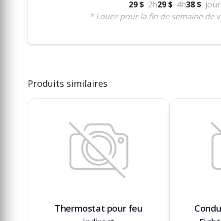
29 $
2h
29 $
4h
38 $
jour
* Louez pour la fin de semaine de v
Produits similaires
Thermostat pour feu
Condui