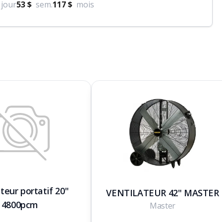
jour
53 $
sem.
117 $
mois
teur portatif 20"
VENTILATEUR 42" MASTER
4800pcm
Master