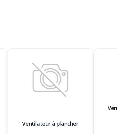
Ventilate
1
Ventilateur à plancher
Pelsu