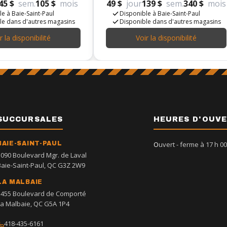
45 $
sem.
105 $
mois
49 $
jour
139 $
sem.
340 $
mois
e à Baie-Saint-Paul
Disponible à Baie-Saint-Paul
le dans d'autres magasins
Disponible dans d'autres magasins
r la disponibilité
Voir la disponibilité
SUCCURSALES
HEURES D'OUV
BAIE-SAINT-PAUL
Ouvert
- ferme à 17 h 00
1090 Boulevard Mgr. de Laval
Baie-Saint-Paul, QC G3Z 2W9
LA MALBAIE
1455 Boulevard de Comporté
La Malbaie, QC G5A 1P4
418-435-6161