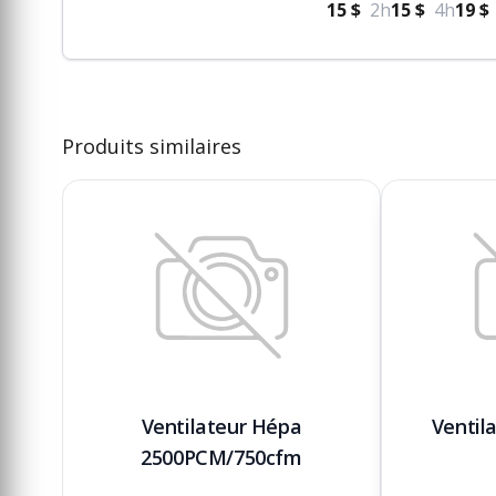
15 $
2h
15 $
4h
19 $
Produits similaires
Ventilateur Hépa
Ventila
2500PCM/750cfm