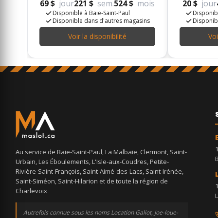
69 $
jour
221 $
sem.
524 $
mois
20 $
jour
Disponible à Baie-Saint-Paul
Disponibl
Disponible dans d'autres magasins
Disponib
Voir la disponibilité
Voi
Au service de Baie-Saint-Paul, La Malbaie, Clermont, Saint-
Urbain, Les Éboulements, L'Isle-aux-Coudres, Petite-
Rivière-Saint-François, Saint-Aimé-des-Lacs, Saint-Irénée,
Saint-Siméon, Saint-Hilarion et de toute la région de
Charlevoix
Autrefois connue sous les noms Location Galiot, Joe-loue-