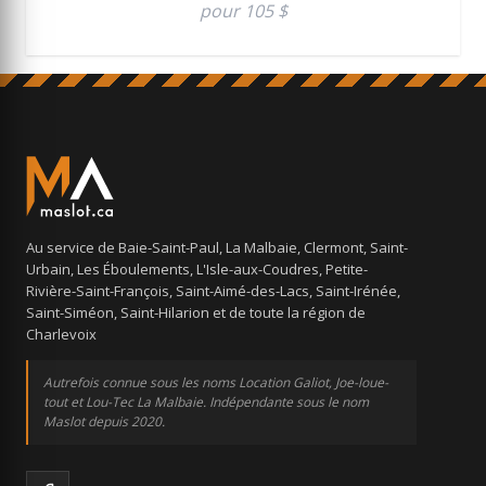
pour 105 $
Au service de Baie-Saint-Paul, La Malbaie, Clermont, Saint-
Urbain, Les Éboulements, L'Isle-aux-Coudres, Petite-
Rivière-Saint-François, Saint-Aimé-des-Lacs, Saint-Irénée,
Saint-Siméon, Saint-Hilarion et de toute la région de
Charlevoix
Autrefois connue sous les noms Location Galiot, Joe-loue-
tout et Lou-Tec La Malbaie. Indépendante sous le nom
Maslot depuis 2020.