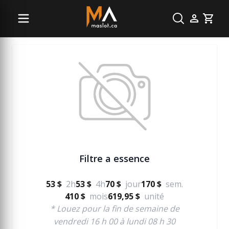
Vente pour mécanique
Cart
Filtre a essence
53 $
2h
53 $
4h
70 $
jour
170 $
sem.
410 $
mois
619,95 $
unité
* Louez pour la fin de semaine de
vendredi 16 h 00 à lundi 08 h 30