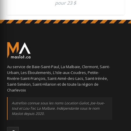
pour 23 $
Au service de Baie-Saint-Paul, La Malbaie, Clermont, Saint-
Urbain, Les Éboulements, L'Isle-aux-Coudres, Petite-
Rivière-Saint-François, Saint-Aimé-des-Lacs, Saint-Irénée,
Saint-Siméon, Saint-Hilarion et de toute la région de
Charlevoix
Autrefois connue sous les noms Location Galiot, Joe-loue-
tout et Lou-Tec La Malbaie. Indépendante sous le nom
Maslot depuis 2020.