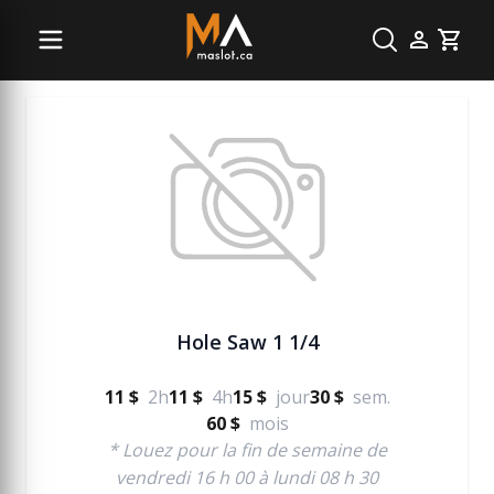
Menuiserie
Cart
Hole Saw 1 1/4
11 $
2h
11 $
4h
15 $
jour
30 $
sem.
60 $
mois
* Louez pour la fin de semaine de
vendredi 16 h 00 à lundi 08 h 30