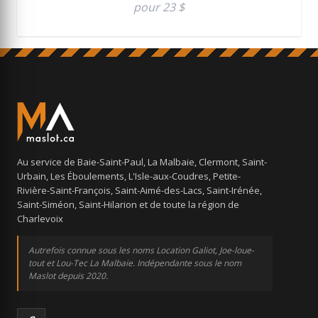
pour 23 $
Au service de Baie-Saint-Paul, La Malbaie, Clermont, Saint-
Urbain, Les Éboulements, L'Isle-aux-Coudres, Petite-
Rivière-Saint-François, Saint-Aimé-des-Lacs, Saint-Irénée,
Saint-Siméon, Saint-Hilarion et de toute la région de
Charlevoix
Autrefois connue sous les noms Location Galiot, Joe-loue-
tout et Lou-Tec La Malbaie. Indépendante sous le nom
Maslot depuis 2020.