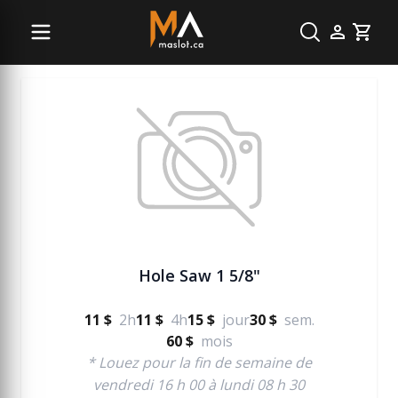
Menuiserie
Cart
Hole Saw 1 5/8"
11 $
2h
11 $
4h
15 $
jour
30 $
sem.
60 $
mois
* Louez pour la fin de semaine de
vendredi 16 h 00 à lundi 08 h 30