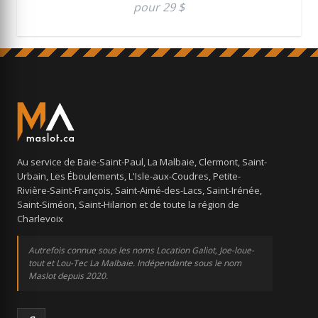
pour 29 $
Au service de Baie-Saint-Paul, La Malbaie, Clermont, Saint-
Urbain, Les Éboulements, L'Isle-aux-Coudres, Petite-
Rivière-Saint-François, Saint-Aimé-des-Lacs, Saint-Irénée,
Saint-Siméon, Saint-Hilarion et de toute la région de
Charlevoix
Autrefois connue sous les noms Location Galiot, Joe-loue-
tout et Lou-Tec La Malbaie. Indépendante sous le nom
Maslot depuis 2020.