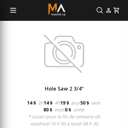
Menuiserie
Cart
Hole Saw 2 3/4"
14 $
2h
14 $
4h
19 $
jour
50 $
sem.
80 $
mois
0 $
unité
* Louez pour la fin de semaine de
vendredi 16 h 00 à lundi 08 h 30