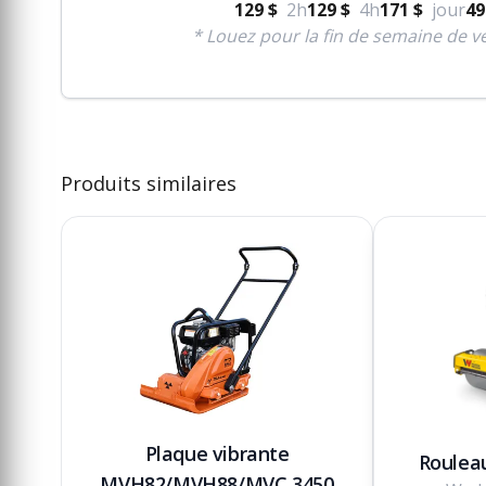
129 $
2h
129 $
4h
171 $
jour
49
* Louez pour la fin de semaine de ve
Produits similaires
Plaque vibrante
Rouleau
MVH82/MVH88/MVC 3450