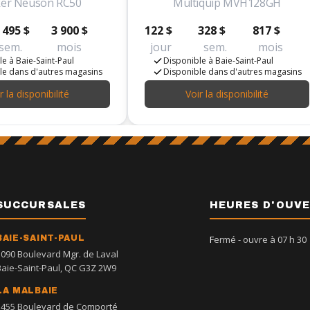
er Neuson RC50
Multiquip MVH128GH
 495 $
3 900 $
122 $
328 $
817 $
sem.
mois
jour
sem.
mois
e à Baie-Saint-Paul
Disponible à Baie-Saint-Paul
le dans d'autres magasins
Disponible dans d'autres magasins
r la disponibilité
Voir la disponibilité
SUCCURSALES
HEURES D'OUV
BAIE-SAINT-PAUL
Fermé
- ouvre à 07 h 30
1090 Boulevard Mgr. de Laval
Baie-Saint-Paul, QC G3Z 2W9
LA MALBAIE
1455 Boulevard de Comporté