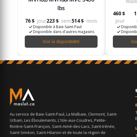
Wack
lbs
460 $
1
76 $
jour
223 $
sem.
514 $
mois
jour
Disponible à Baie-Saint-Paul
Disponibl
Disponible dans d'autres magasins
Disponib
Voir la disponibilité
Voi
Au service de Baie-Saint-Paul, La Malbaie, Clermont, Saint-
Urbain, Les Éboulements, L'Isle-aux-Coudres, Petite-
Rivière-Saint-François, Saint-Aimé-des-Lacs, Saint-Irénée,
Saint-Siméon, Saint-Hilarion et de toute la région de