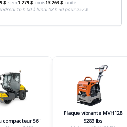
9 $
sem.
1 279 $
mois
13 263 $
unité
ndredi 16 h 00 à lundi 08 h 30 pour 257 $
Plaque vibrante MVH128
 compacteur 56''
5283 lbs