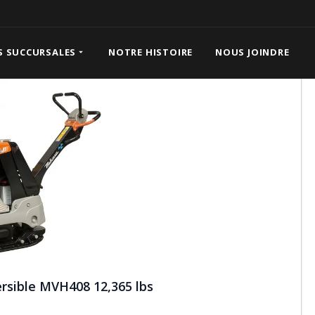
ble MVH408 12,365 lbs
S SUCCURSALES
NOTRE HISTOIRE
NOUS JOINDRE
ersible MVH408 12,365 lbs