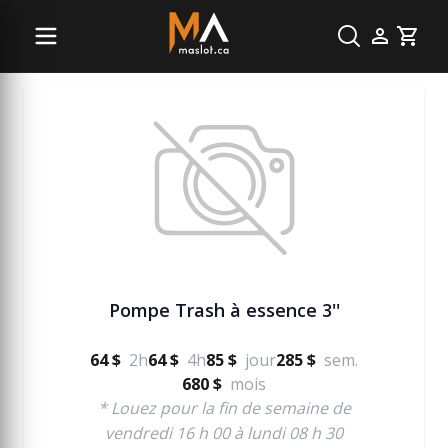
Pompe à eau
Cart
Pompe Trash à essence 3''
64 $
2h
64 $
4h
85 $
jour
285 $
sem.
680 $
mois
* Louez pour la fin de semaine de
vendredi 16 h 00 à lundi 08 h 30