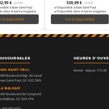
82,95 $
unité
530,99 $
unité
onible à Baie-Saint-Paul
Disponible à Baie-Saint-Paul
le dans d'autres magasins
Disponible dans d'autres magasins
r la disponibilité
Voir la disponibilité
SUCCURSALES
HEURES D'OUV
BAIE-SAINT-PAUL
Fermé
- depuis 17 h 00
1090 Boulevard Mgr. de Laval
Baie-Saint-Paul, QC G3Z 2W9
LA MALBAIE
1455 Boulevard de Comporté
La Malbaie, QC G5A 1P4
418-435-6161