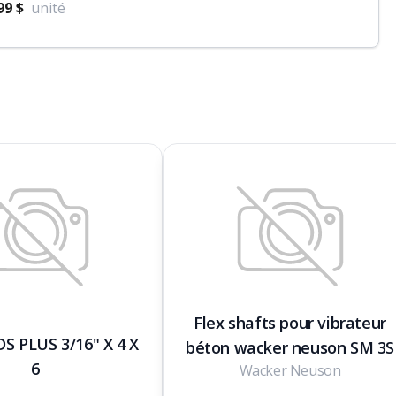
99 $
unité
Flex shafts pour vibrateur
S PLUS 3/16" X 4 X
béton wacker neuson SM 3S
6
Wacker Neuson