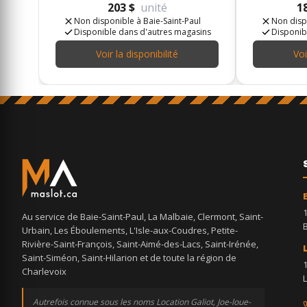
203 $
unité
1
Non disponible à Baie-Saint-Paul
Non disp
Disponible dans d'autres magasins
Disponib
Voir la disponibilité
Voi
Au service de Baie-Saint-Paul, La Malbaie, Clermont, Saint-
Urbain, Les Éboulements, L'Isle-aux-Coudres, Petite-
Rivière-Saint-François, Saint-Aimé-des-Lacs, Saint-Irénée,
Saint-Siméon, Saint-Hilarion et de toute la région de
Charlevoix
Autrefois connue sous les noms Location Galiot, Joe-loue-