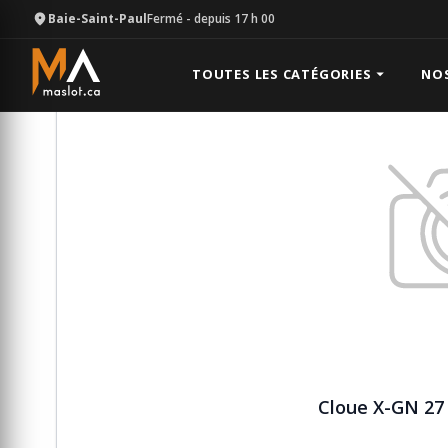
Baie-Saint-Paul
Fermé
- depuis 17 h 00
Équipement
Vente béton
Cloue X-GN 27 MX avec
TOUTES LES CATÉGORIES
NO
Cloue X-GN 27