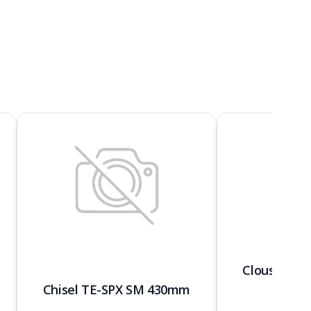
Clous std X
Chisel TE-SPX SM 430mm
(par