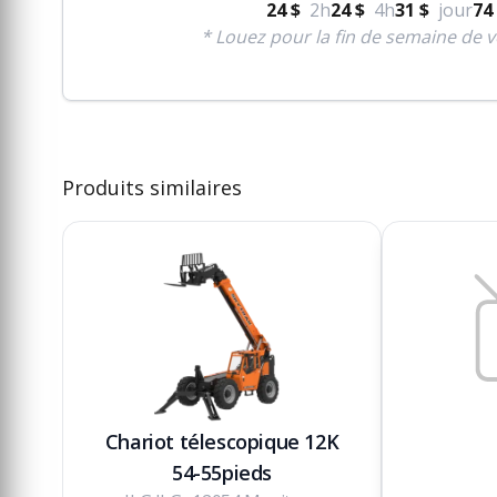
24 $
2h
24 $
4h
31 $
jour
74
* Louez pour la fin de semaine de v
Produits similaires
Chariot télescopique 12K
54-55pieds