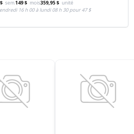
 $
sem.
149 $
mois
359,95 $
unité
endredi 16 h 00 à lundi 08 h 30 pour 47 $