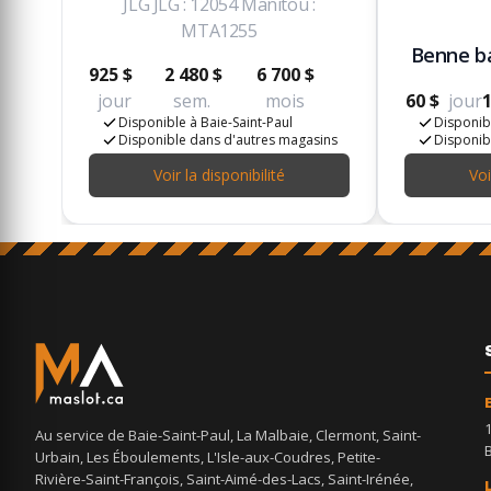
JLG JLG : 12054 Manitou :
MTA1255
Benne ba
925 $
2 480 $
6 700 $
jour
sem.
mois
60 $
jour
1
Disponible à Baie-Saint-Paul
Disponibl
Disponible dans d'autres magasins
Disponib
Voir la disponibilité
Voi
Au service de Baie-Saint-Paul, La Malbaie, Clermont, Saint-
Urbain, Les Éboulements, L'Isle-aux-Coudres, Petite-
Rivière-Saint-François, Saint-Aimé-des-Lacs, Saint-Irénée,