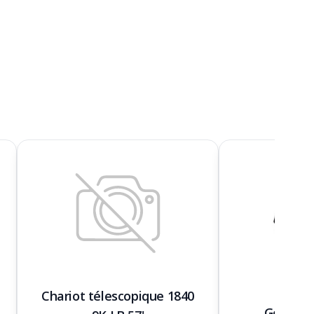
Chariot télescopique 1840
Godet po