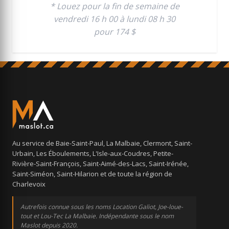
* Louez pour la fin de semaine de
vendredi 16 h 00 à lundi 08 h 30
pour 174 $
Au service de Baie-Saint-Paul, La Malbaie, Clermont, Saint-
Urbain, Les Éboulements, L'Isle-aux-Coudres, Petite-
Rivière-Saint-François, Saint-Aimé-des-Lacs, Saint-Irénée,
Saint-Siméon, Saint-Hilarion et de toute la région de
Charlevoix
Autrefois connue sous les noms Location Galiot, Joe-loue-
tout et Lou-Tec La Malbaie. Indépendante sous le nom
Maslot depuis 2020.