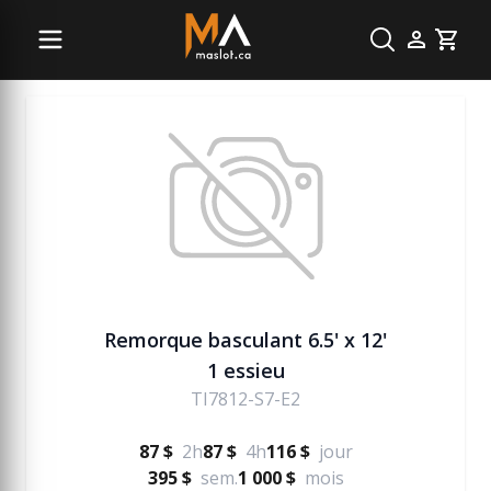
Remorque
Cart
Remorque basculant 6.5' x 12'
1 essieu
TI7812-S7-E2
87 $
2h
87 $
4h
116 $
jour
395 $
sem.
1 000 $
mois