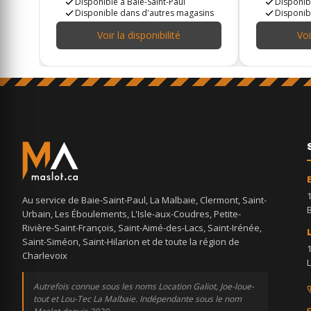
Disponible à Baie-Saint-Paul
Disponibl
Disponible dans d'autres magasins
Disponib
Voir la disponibilité
Voi
Au service de Baie-Saint-Paul, La Malbaie, Clermont, Saint-
Urbain, Les Éboulements, L'Isle-aux-Coudres, Petite-
Rivière-Saint-François, Saint-Aimé-des-Lacs, Saint-Irénée,
Saint-Siméon, Saint-Hilarion et de toute la région de
Charlevoix
Autrefois connue sous les noms Location Galiot, Joe-loue-
tout et Lou-Tec La Malbaie. Indépendante sous le nom