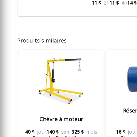
11 $
2h
11 $
4h
14 $
Produits similaires
Réser
Chèvre à moteur
40 $
jour
140 $
sem.
325 $
mois
16 $
jou