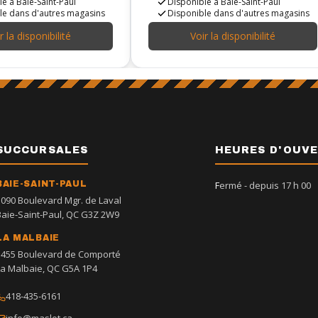
e à Baie-Saint-Paul
Disponible à Baie-Saint-Paul
le dans d'autres magasins
Disponible dans d'autres magasins
r la disponibilité
Voir la disponibilité
SUCCURSALES
HEURES D'OUV
BAIE-SAINT-PAUL
Fermé
- depuis 17 h 00
1090 Boulevard Mgr. de Laval
Baie-Saint-Paul, QC G3Z 2W9
LA MALBAIE
1455 Boulevard de Comporté
La Malbaie, QC G5A 1P4
418-435-6161