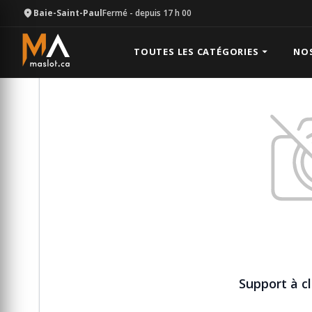
Baie-Saint-Paul
Fermé
- depuis 17 h 00
Équipement
Mécanique
Support à clicket pour au
TOUTES LES CATÉGORIES
NO
Support à c