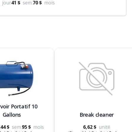
jour
41 $
sem.
70 $
mois
voir Portatif 10
Gallons
Break cleaner
r
44 $
sem.
95 $
mois
6,62 $
unité