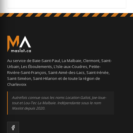
Au service de Baie-Saint-Paul, La Malbaie, Clermont, Saint-
Urbain, Les Éboulements, L'Isle-aux-Coudres, Petite-
Rivière-Saint-François, Saint-Aimé-des-Lacs, Saint-Irénée,
Saint-Siméon, Saint-Hilarion et de toute la région de
Charlevoix
Autrefois connue sous les noms Location Galiot, Joe-loue-
tout et Lou-Tec La Malbaie. Indépendante sous le nom
Maslot depuis 2020.