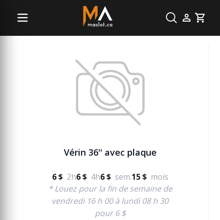
Échelle et échafaudage
Cart
Vérin 36'' avec plaque
6 $
2h
6 $
4h
6 $
sem.
15 $
mois
* Louez pour la fin de semaine de
vendredi 16 h 00 à lundi 08 h 30
pour 6 $