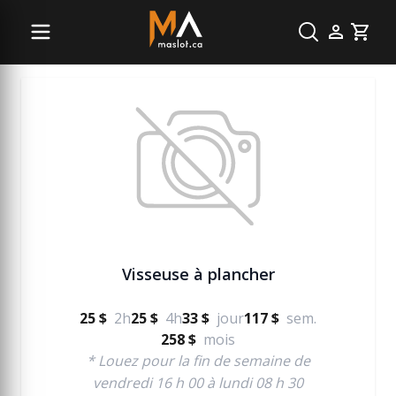
Plancher
Cart
Visseuse à plancher
25 $
2h
25 $
4h
33 $
jour
117 $
sem.
258 $
mois
* Louez pour la fin de semaine de
vendredi 16 h 00 à lundi 08 h 30