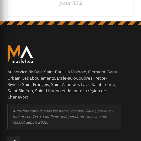
pour 50 $
Au service de Baie-Saint-Paul, La Malbaie, Clermont, Saint-
Urbain, Les Éboulements, L'Isle-aux-Coudres, Petite-
Rivière-Saint-François, Saint-Aimé-des-Lacs, Saint-Irénée,
Saint-Siméon, Saint-Hilarion et de toute la région de
Charlevoix
Autrefois connue sous les noms Location Galiot, Joe-loue-
tout et Lou-Tec La Malbaie. Indépendante sous le nom
Maslot depuis 2020.