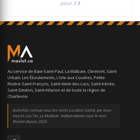
pour 3 $
Au service de Baie-Saint-Paul, La Malbaie, Clermont, Saint-
Urbain, Les Éboulements, L'Isle-aux-Coudres, Petite-
Rivière-Saint-François, Saint-Aimé-des-Lacs, Saint-Irénée,
Saint-Siméon, Saint-Hilarion et de toute la région de
Charlevoix
Autrefois connue sous les noms Location Galiot, Joe-loue-
tout et Lou-Tec La Malbaie. Indépendante sous le nom
Maslot depuis 2020.