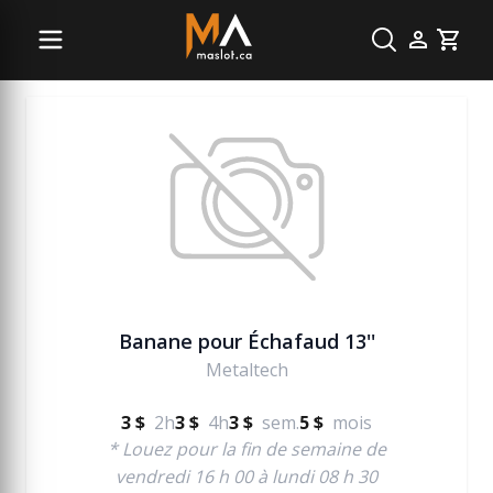
Échelle et échafaudage
Cart
Banane pour Échafaud 13''
Metaltech
3 $
2h
3 $
4h
3 $
sem.
5 $
mois
* Louez pour la fin de semaine de
vendredi 16 h 00 à lundi 08 h 30