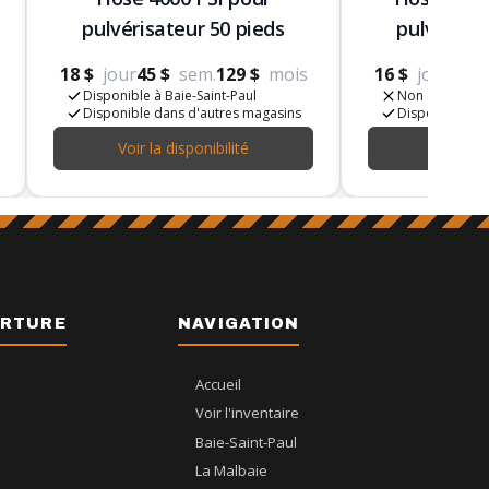
pulvérisateur 50 pieds
pulvérisat
18 $
jour
45 $
sem.
129 $
mois
16 $
jour
41 $
Disponible à Baie-Saint-Paul
Non disponible
Disponible dans d'autres magasins
Disponible da
Voir la disponibilité
Voir la d
ERTURE
NAVIGATION
Accueil
Voir l'inventaire
Baie-Saint-Paul
La Malbaie