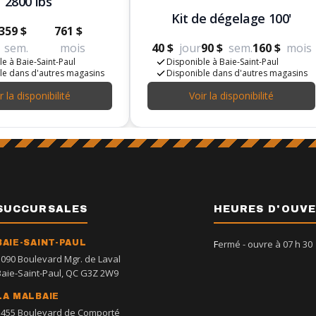
2800 lbs
Kit de dégelage 100'
359 $
761 $
sem.
mois
40 $
jour
90 $
sem.
160 $
mois
e à Baie-Saint-Paul
Disponible à Baie-Saint-Paul
le dans d'autres magasins
Disponible dans d'autres magasins
r la disponibilité
Voir la disponibilité
SUCCURSALES
HEURES D'OUV
BAIE-SAINT-PAUL
Fermé
- ouvre à 07 h 30
1090 Boulevard Mgr. de Laval
Baie-Saint-Paul, QC G3Z 2W9
LA MALBAIE
1455 Boulevard de Comporté