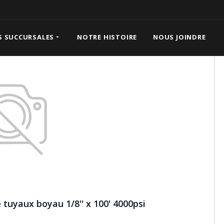
ttoyage de tuyaux boyau 1/8'' x 100' 4000psi
S SUCCURSALES
NOTRE HISTOIRE
NOUS JOINDRE
tuyaux boyau 1/8'' x 100' 4000psi