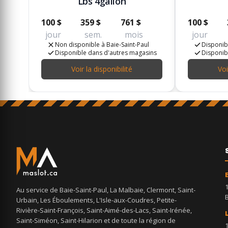
Lbs 4gallon
100 $
359 $
761 $
100 $
jour
sem.
mois
jour
Non disponible à Baie-Saint-Paul
Disponibl
Disponible dans d'autres magasins
Disponib
Voir la disponibilité
Voi
Au service de Baie-Saint-Paul, La Malbaie, Clermont, Saint-
Urbain, Les Éboulements, L'Isle-aux-Coudres, Petite-
Rivière-Saint-François, Saint-Aimé-des-Lacs, Saint-Irénée,
Saint-Siméon, Saint-Hilarion et de toute la région de