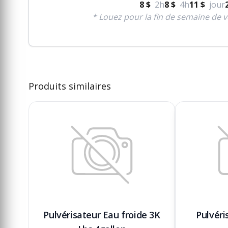
8 $
2h
8 $
4h
11 $
jour
* Louez pour la fin de semaine de v
Produits similaires
Pulvérisateur Eau froide 3K
Pulvéri