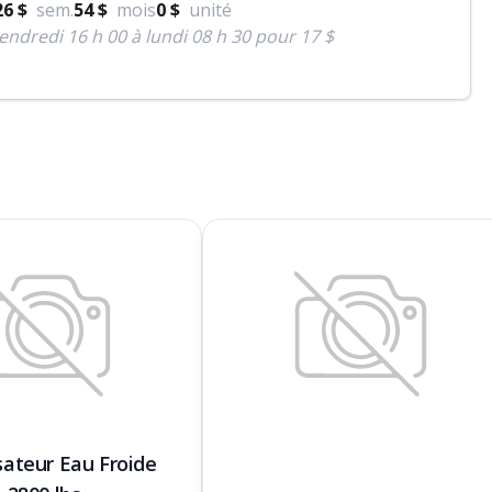
26 $
sem.
54 $
mois
0 $
unité
endredi 16 h 00 à lundi 08 h 30 pour 17 $
sateur Eau Froide