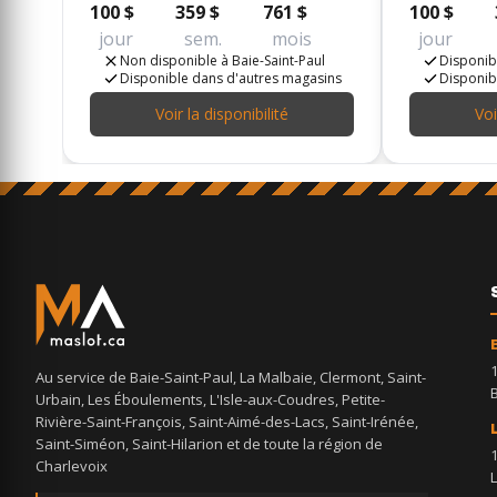
100 $
359 $
761 $
100 $
jour
sem.
mois
jour
Non disponible à Baie-Saint-Paul
Disponibl
Disponible dans d'autres magasins
Disponib
Voir la disponibilité
Voi
Au service de Baie-Saint-Paul, La Malbaie, Clermont, Saint-
Urbain, Les Éboulements, L'Isle-aux-Coudres, Petite-
Rivière-Saint-François, Saint-Aimé-des-Lacs, Saint-Irénée,
Saint-Siméon, Saint-Hilarion et de toute la région de
Charlevoix