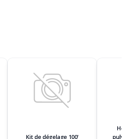
Hose 400
Kit de dégelage 100'
pulvérisat