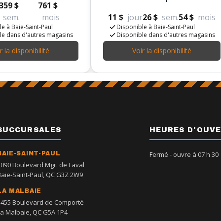
359 $
761 $
sem.
mois
11 $
jour
26 $
sem.
54 $
mois
e à Baie-Saint-Paul
Disponible à Baie-Saint-Paul
le dans d'autres magasins
Disponible dans d'autres magasins
r la disponibilité
Voir la disponibilité
SUCCURSALES
HEURES D'OUV
BAIE-SAINT-PAUL
Fermé
- ouvre à 07 h 30
1090 Boulevard Mgr. de Laval
Baie-Saint-Paul, QC G3Z 2W9
LA MALBAIE
1455 Boulevard de Comporté
La Malbaie, QC G5A 1P4