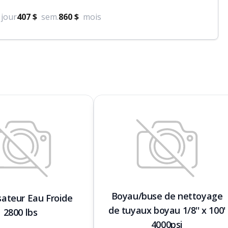
jour
407 $
sem.
860 $
mois
Boyau/buse de nettoyage
sateur Eau Froide
de tuyaux boyau 1/8'' x 100'
2800 lbs
4000psi