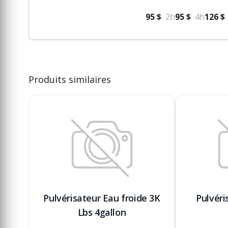
95 $
2h
95 $
4h
126 $
Produits similaires
Pulvérisateur Eau froide 3K
Pulvéri
Lbs 4gallon