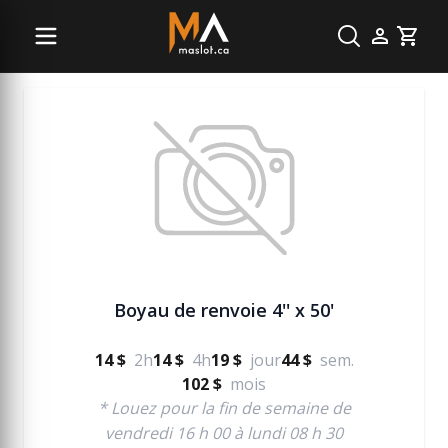
Pompe à eau
Cart
Boyau de renvoie 4'' x 50'
14 $
2h
14 $
4h
19 $
jour
44 $
sem.
102 $
mois
* Louez pour la fin de semaine de
vendredi 16 h 00 à lundi 08 h 30