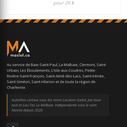
pour 29 $
Au service de Baie-Saint-Paul, La Malbaie, Clermont, Saint-
Urbain, Les Éboulements, L'Isle-aux-Coudres, Petite-
Rivière-Saint-François, Saint-Aimé-des-Lacs, Saint-Irénée,
Saint-Siméon, Saint-Hilarion et de toute la région de
Charlevoix
Autrefois connue sous les noms Location Galiot, Joe-loue-
tout et Lou-Tec La Malbaie. Indépendante sous le nom
Maslot depuis 2020.