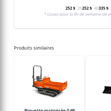
252 $
2h
252 $
4h
335 $
* Louez pour la fin de semaine de ve
Produits similaires
Brouette motorisée 0.68