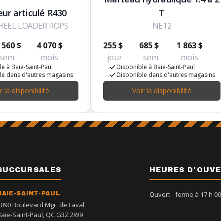
ur articulé R430
T
HEEL LOADER ROPS
NE12
 560 $
4 070 $
255 $
685 $
1 863 $
sem.
mois
jour
sem.
mois
e à Baie-Saint-Paul
Disponible à Baie-Saint-Paul
le dans d'autres magasins
Disponible dans d'autres magasins
r la disponibilité
Voir la disponibilité
SUCCURSALES
HEURES D'OUV
BAIE-SAINT-PAUL
Ouvert
- ferme à 17 h 00
1090 Boulevard Mgr. de Laval
Baie-Saint-Paul, QC G3Z 2W9