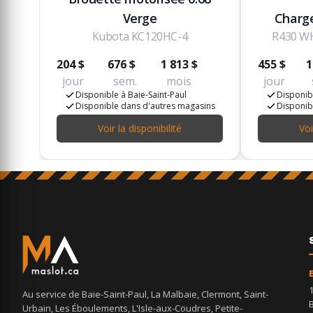
Verge
Charge
Kubota KC120HC-4
R430 W
204 $
676 $
1 813 $
455 $
1
jour
sem.
mois
jour
Disponible à Baie-Saint-Paul
Disponibl
Disponible dans d'autres magasins
Disponib
Voir la disponibilité
Voi
Au service de Baie-Saint-Paul, La Malbaie, Clermont, Saint-
Urbain, Les Éboulements, L'Isle-aux-Coudres, Petite-