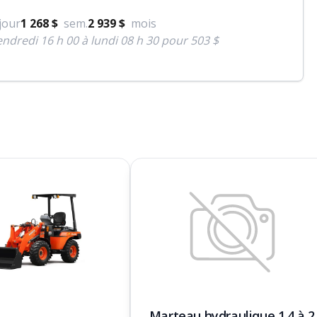
jour
1 268 $
sem.
2 939 $
mois
ndredi 16 h 00 à lundi 08 h 30 pour 503 $
Marteau hydraulique 1.4 à 2