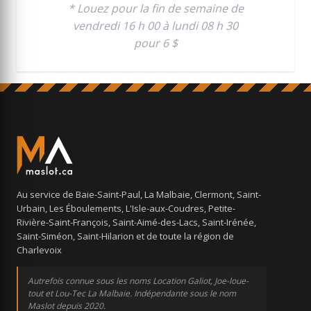
* Louez pour la fin de semaine de
vendredi 16 h 00 à lundi 08 h 30
pour 6 $
Au service de Baie-Saint-Paul, La Malbaie, Clermont, Saint-
Urbain, Les Éboulements, L'Isle-aux-Coudres, Petite-
Rivière-Saint-François, Saint-Aimé-des-Lacs, Saint-Irénée,
Saint-Siméon, Saint-Hilarion et de toute la région de
Charlevoix
Autrefois connue sous les noms Location Galiot, Joe-loue-
tout et Lou-Tec La Malbaie. Indépendante sous le nom
Maslot depuis 2020.