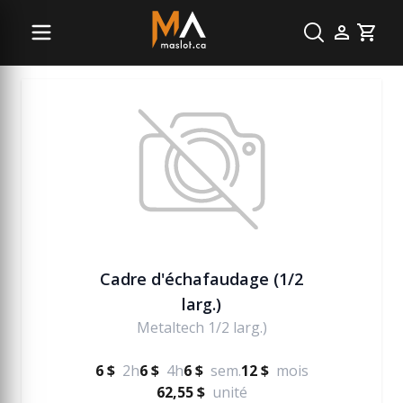
Échelle et échafaudage
Cart
Cadre d'échafaudage (1/2
larg.)
Metaltech 1/2 larg.)
6 $
2h
6 $
4h
6 $
sem.
12 $
mois
62,55 $
unité