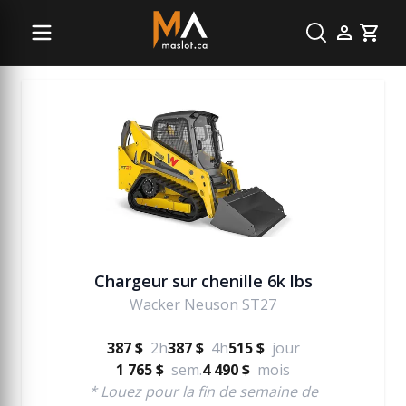
Excavation
Cart
Chargeur sur chenille 6k lbs
Wacker Neuson ST27
387 $
2h
387 $
4h
515 $
jour
1 765 $
sem.
4 490 $
mois
* Louez pour la fin de semaine de