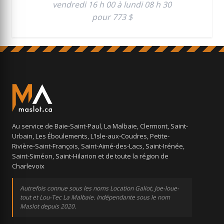
vendredi 16 h 00 à lundi 08 h 30
pour 773 $
Au service de Baie-Saint-Paul, La Malbaie, Clermont, Saint-
Urbain, Les Éboulements, L'Isle-aux-Coudres, Petite-
Rivière-Saint-François, Saint-Aimé-des-Lacs, Saint-Irénée,
Saint-Siméon, Saint-Hilarion et de toute la région de
Charlevoix
Autrefois connue sous les noms Location Galiot, Joe-loue-
tout et Lou-Tec La Malbaie. Indépendante sous le nom
Maslot depuis 2020.