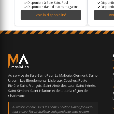
Disponible à Baie-Saint-Paul
Disponibl
Disponible dans d'autres magasins
Disponib
Voir la disponibilité
Voi
Au service de Baie-Saint-Paul, La Malbaie, Clermont, Saint-
Urbain, Les Éboulements, L'Isle-aux-Coudres, Petite-
Rivière-Saint-François, Saint-Aimé-des-Lacs, Saint-Irénée,
Saint-Siméon, Saint-Hilarion et de toute la région de
Charlevoix
Autrefois connue sous les noms Location Galiot, Joe-loue-
tout et Lou-Tec La Malbaie. Indépendante sous le nom