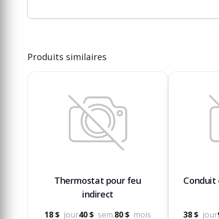
Produits similaires
Thermostat pour feu
Conduit 
indirect
18 $
jour
40 $
sem.
80 $
mois
38 $
jour