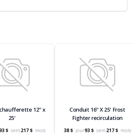
chaufferette 12'' x
Conduit 16'' X 25' Frost
25'
Fighter recirculation
93 $
sem.
217 $
mois
38 $
jour
93 $
sem.
217 $
mois