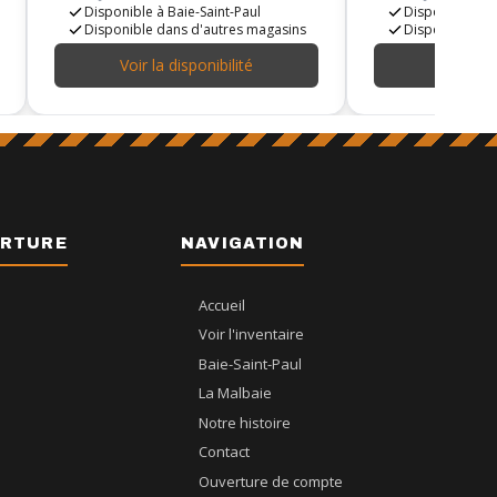
Disponible à Baie-Saint-Paul
Disponible à B
Disponible dans d'autres magasins
Disponible da
Voir la disponibilité
Voir la d
ERTURE
NAVIGATION
Accueil
Voir l'inventaire
Baie-Saint-Paul
La Malbaie
Notre histoire
Contact
Ouverture de compte