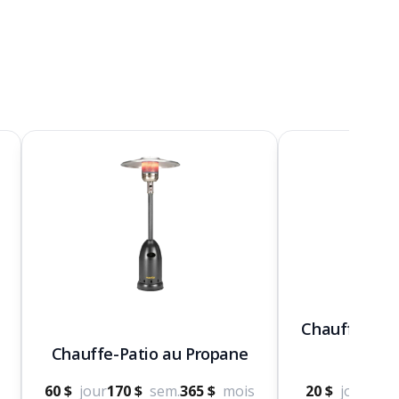
Chaufferette
Chauffe-Patio au Propane
V
60 $
jour
170 $
sem.
365 $
mois
20 $
jour
53 $