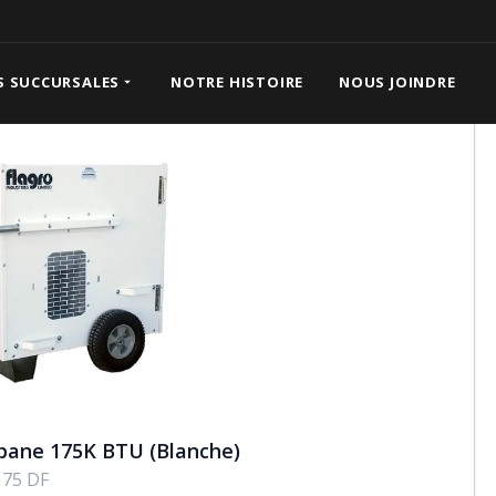
175K BTU (Blanche)
S SUCCURSALES
NOTRE HISTOIRE
NOUS JOINDRE
pane 175K BTU (Blanche)
175 DF