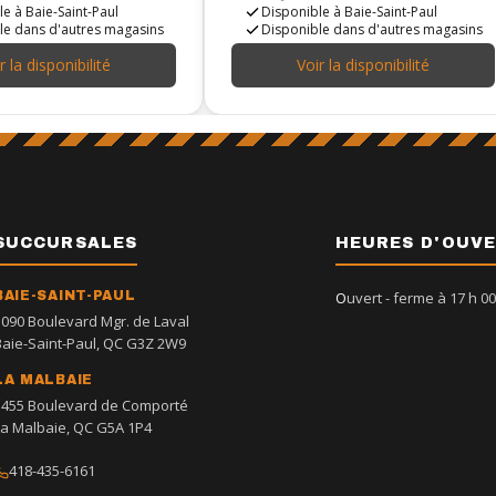
e à Baie-Saint-Paul
Disponible à Baie-Saint-Paul
le dans d'autres magasins
Disponible dans d'autres magasins
r la disponibilité
Voir la disponibilité
SUCCURSALES
HEURES D'OUV
BAIE-SAINT-PAUL
Ouvert
- ferme à 17 h 00
1090 Boulevard Mgr. de Laval
Baie-Saint-Paul, QC G3Z 2W9
LA MALBAIE
1455 Boulevard de Comporté
La Malbaie, QC G5A 1P4
418-435-6161