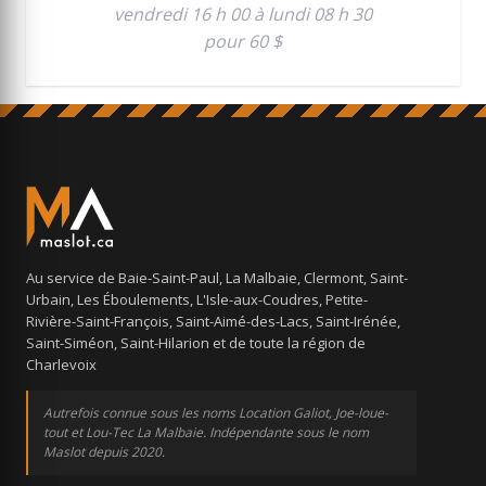
vendredi 16 h 00 à lundi 08 h 30
pour 60 $
Au service de Baie-Saint-Paul, La Malbaie, Clermont, Saint-
Urbain, Les Éboulements, L'Isle-aux-Coudres, Petite-
Rivière-Saint-François, Saint-Aimé-des-Lacs, Saint-Irénée,
Saint-Siméon, Saint-Hilarion et de toute la région de
Charlevoix
Autrefois connue sous les noms Location Galiot, Joe-loue-
tout et Lou-Tec La Malbaie. Indépendante sous le nom
Maslot depuis 2020.