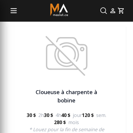
Pneumatique (air)
Cart
Cloueuse à charpente à
bobine
30 $
2h
30 $
4h
40 $
jour
120 $
sem.
280 $
mois
* Louez pour la fin de semaine de