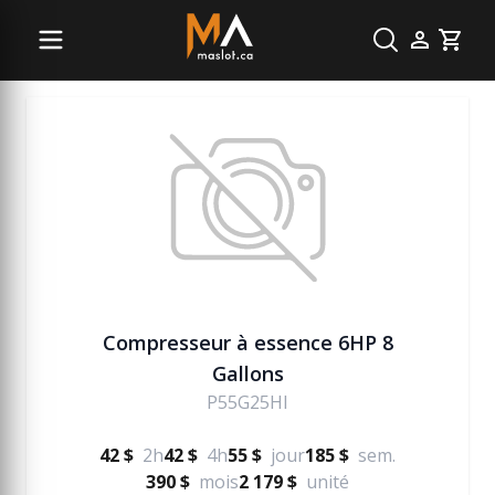
Pneumatique (air)
Cart
Compresseur à essence 6HP 8
Gallons
P55G25HI
42 $
2h
42 $
4h
55 $
jour
185 $
sem.
390 $
mois
2 179 $
unité