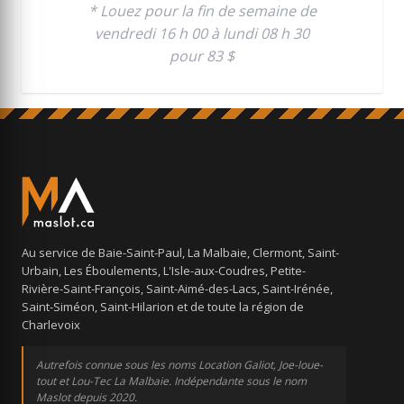
* Louez pour la fin de semaine de
vendredi 16 h 00 à lundi 08 h 30
pour 83 $
Au service de Baie-Saint-Paul, La Malbaie, Clermont, Saint-
Urbain, Les Éboulements, L'Isle-aux-Coudres, Petite-
Rivière-Saint-François, Saint-Aimé-des-Lacs, Saint-Irénée,
Saint-Siméon, Saint-Hilarion et de toute la région de
Charlevoix
Autrefois connue sous les noms Location Galiot, Joe-loue-
tout et Lou-Tec La Malbaie. Indépendante sous le nom
Maslot depuis 2020.