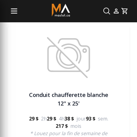
Chauffage
Cart
Conduit chaufferette blanche
12'' x 25'
29 $
2h
29 $
4h
38 $
jour
93 $
sem.
217 $
mois
* Louez pour la fin de semaine de