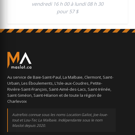
vendredi 16 h 00 à lundi 08 h 30
pour 57 $
Au service de Baie-Saint-Paul, La Malbaie, Clermont, Saint-
Urbain, Les Éboulements, L'Isle-aux-Coudres, Petite-
Rivière-Saint-François, Saint-Aimé-des-Lacs, Saint-Irénée,
Saint-Siméon, Saint-Hilarion et de toute la région de
Charlevoix
Autrefois connue sous les noms Location Galiot, Joe-loue-
tout et Lou-Tec La Malbaie. Indépendante sous le nom
Maslot depuis 2020.