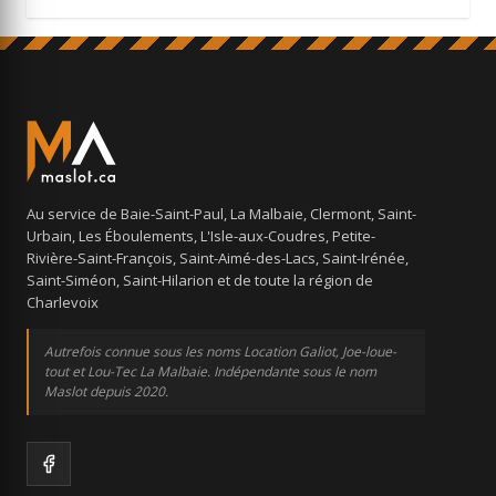
Au service de Baie-Saint-Paul, La Malbaie, Clermont, Saint-
Urbain, Les Éboulements, L'Isle-aux-Coudres, Petite-
Rivière-Saint-François, Saint-Aimé-des-Lacs, Saint-Irénée,
Saint-Siméon, Saint-Hilarion et de toute la région de
Charlevoix
Autrefois connue sous les noms Location Galiot, Joe-loue-
tout et Lou-Tec La Malbaie. Indépendante sous le nom
Maslot depuis 2020.