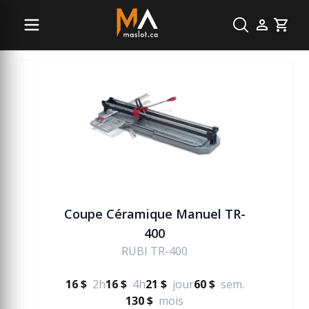
Plancher
Cart
Coupe Céramique Manuel TR-
400
RUBI TR-400
16 $
2h
16 $
4h
21 $
jour
60 $
sem.
130 $
mois