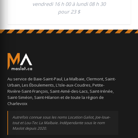
vendredi 16 h 00 à lundi 08 h 30
pour 23 $
Au service de Baie-Saint-Paul, La Malbaie, Clermont, Saint-
Urbain, Les Éboulements, L'Isle-aux-Coudres, Petite-
Rivière-Saint-François, Saint-Aimé-des-Lacs, Saint-Irénée,
Saint-Siméon, Saint-Hilarion et de toute la région de
Charlevoix
Autrefois connue sous les noms Location Galiot, Joe-loue-
tout et Lou-Tec La Malbaie. Indépendante sous le nom
Maslot depuis 2020.