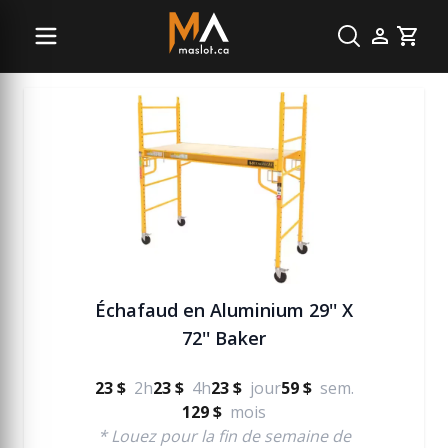
Échelle et échafaudage
Cart
Échafaud en Aluminium 29'' X
72'' Baker
23 $
2h
23 $
4h
23 $
jour
59 $
sem.
129 $
mois
* Louez pour la fin de semaine de