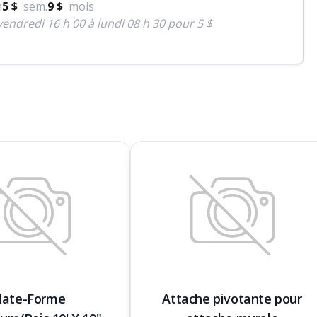
h
5 $
sem.
9 $
mois
endredi 16 h 00 à lundi 08 h 30 pour 5 $
late-Forme
Attache pivotante pour