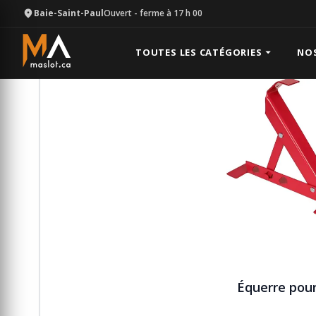
Baie-Saint-Paul
Ouvert
- ferme à 17 h 00
Équipement
Échelle et échafaudage
Équerre pour
TOUTES LES CATÉGORIES
NO
Équerre pour