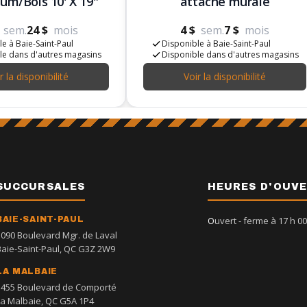
um/Bois 10' X 19"
attache murale
sem.
24 $
mois
4 $
sem.
7 $
mois
e à Baie-Saint-Paul
Disponible à Baie-Saint-Paul
le dans d'autres magasins
Disponible dans d'autres magasins
r la disponibilité
Voir la disponibilité
SUCCURSALES
HEURES D'OUV
BAIE-SAINT-PAUL
Ouvert
- ferme à 17 h 00
1090 Boulevard Mgr. de Laval
Baie-Saint-Paul, QC G3Z 2W9
LA MALBAIE
1455 Boulevard de Comporté
La Malbaie, QC G5A 1P4