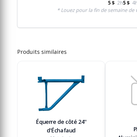
5 $
2h
5 $
4
* Louez pour la fin de semaine de v
Produits similaires
Équerre de côté 24''
P
d'Échafaud