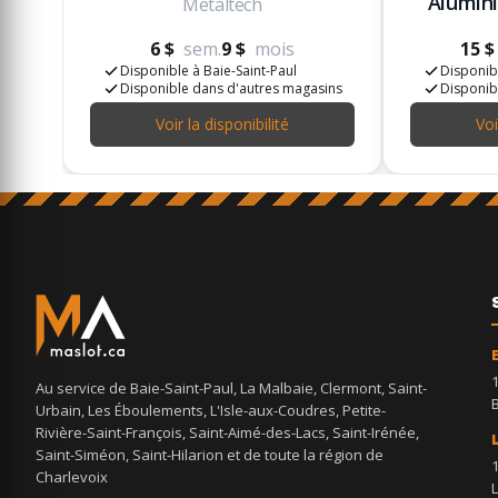
Alumini
Metaltech
6 $
sem.
9 $
mois
15 $
Disponible à Baie-Saint-Paul
Disponibl
Disponible dans d'autres magasins
Disponib
Voir la disponibilité
Voi
Au service de Baie-Saint-Paul, La Malbaie, Clermont, Saint-
Urbain, Les Éboulements, L'Isle-aux-Coudres, Petite-
Rivière-Saint-François, Saint-Aimé-des-Lacs, Saint-Irénée,
Saint-Siméon, Saint-Hilarion et de toute la région de
Charlevoix