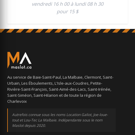
vendredi 16 h 00 à lundi 08 h 30
pour 15 $
Au service de Baie-Saint-Paul, La Malbaie, Clermont, Saint-
Urbain, Les Éboulements, L'Isle-aux-Coudres, Petite-
Rivière-Saint-François, Saint-Aimé-des-Lacs, Saint-Irénée,
Saint-Siméon, Saint-Hilarion et de toute la région de
Charlevoix
Autrefois connue sous les noms Location Galiot, Joe-loue-
tout et Lou-Tec La Malbaie. Indépendante sous le nom
Maslot depuis 2020.