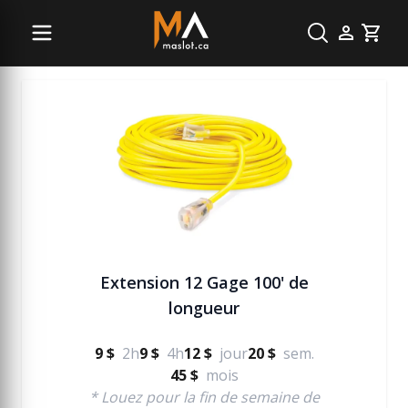
Électricité
Cart
Extension 12 Gage 100' de
longueur
9 $
2h
9 $
4h
12 $
jour
20 $
sem.
45 $
mois
* Louez pour la fin de semaine de