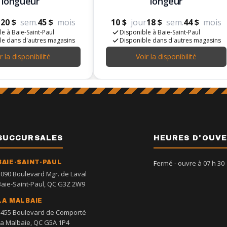
longueur
longeur
r
20 $
sem.
45 $
mois
10 $
jour
18 $
sem.
44 $
mois
e à Baie-Saint-Paul
Disponible à Baie-Saint-Paul
le dans d'autres magasins
Disponible dans d'autres magasins
r la disponibilité
Voir la disponibilité
SUCCURSALES
HEURES D'OUV
BAIE-SAINT-PAUL
Fermé
- ouvre à 07 h 30
1090 Boulevard Mgr. de Laval
Baie-Saint-Paul, QC G3Z 2W9
LA MALBAIE
1455 Boulevard de Comporté
La Malbaie, QC G5A 1P4