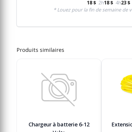
18 $
2h
18 $
4h
23 $
* Louez pour la fin de semaine de v
Produits similaires
Chargeur à batterie 6-12
Extensi