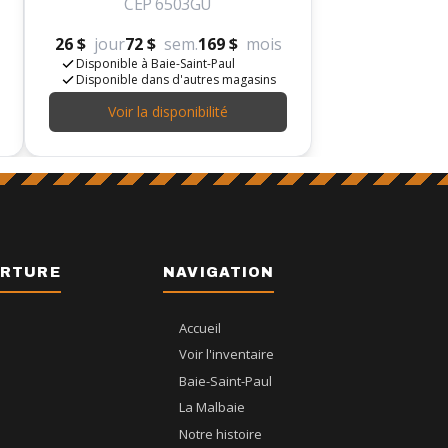
CEP 6503GU
26 $
jour
72 $
sem.
169 $
mois
Disponible à Baie-Saint-Paul
Disponible dans d'autres magasins
Voir la disponibilité
ERTURE
NAVIGATION
Accueil
Voir l'inventaire
Baie-Saint-Paul
La Malbaie
Notre histoire