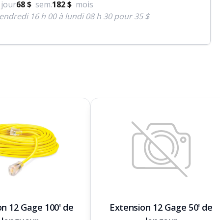
jour
68 $
sem.
182 $
mois
endredi 16 h 00 à lundi 08 h 30 pour 35 $
on 12 Gage 100' de
Extension 12 Gage 50' de