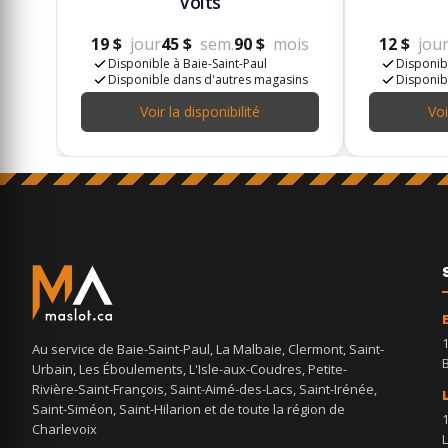
Volts
19 $
jour
45 $
sem.
90 $
mois
12 $
jou
Disponible à Baie-Saint-Paul
Disponibl
Disponible dans d'autres magasins
Disponib
Voir la disponibilité
Voi
Au service de Baie-Saint-Paul, La Malbaie, Clermont, Saint-
Urbain, Les Éboulements, L'Isle-aux-Coudres, Petite-
Rivière-Saint-François, Saint-Aimé-des-Lacs, Saint-Irénée,
Saint-Siméon, Saint-Hilarion et de toute la région de
Charlevoix