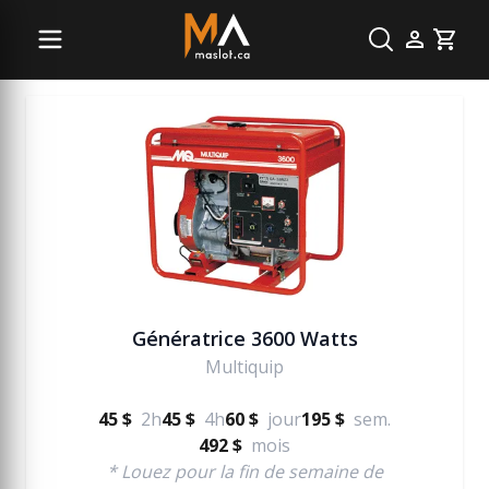
Génératrice
Cart
Génératrice 3600 Watts
Multiquip
45 $
2h
45 $
4h
60 $
jour
195 $
sem.
492 $
mois
* Louez pour la fin de semaine de