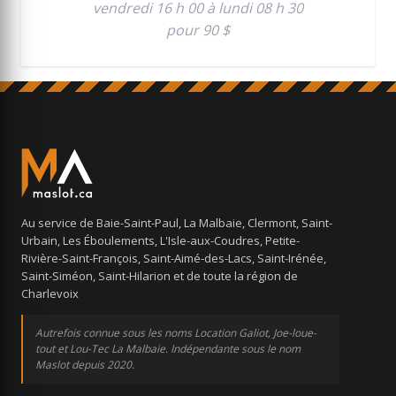
vendredi 16 h 00 à lundi 08 h 30
pour 90 $
Au service de Baie-Saint-Paul, La Malbaie, Clermont, Saint-
Urbain, Les Éboulements, L'Isle-aux-Coudres, Petite-
Rivière-Saint-François, Saint-Aimé-des-Lacs, Saint-Irénée,
Saint-Siméon, Saint-Hilarion et de toute la région de
Charlevoix
Autrefois connue sous les noms Location Galiot, Joe-loue-
tout et Lou-Tec La Malbaie. Indépendante sous le nom
Maslot depuis 2020.