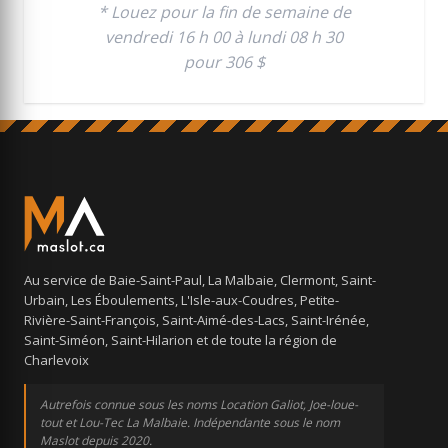
* Louez pour la fin de semaine de
vendredi 16 h 00 à lundi 08 h 30
pour 306 $
Au service de Baie-Saint-Paul, La Malbaie, Clermont, Saint-
Urbain, Les Éboulements, L'Isle-aux-Coudres, Petite-
Rivière-Saint-François, Saint-Aimé-des-Lacs, Saint-Irénée,
Saint-Siméon, Saint-Hilarion et de toute la région de
Charlevoix
Autrefois connue sous les noms Location Galiot, Joe-loue-
tout et Lou-Tec La Malbaie. Indépendante sous le nom
Maslot depuis 2020.