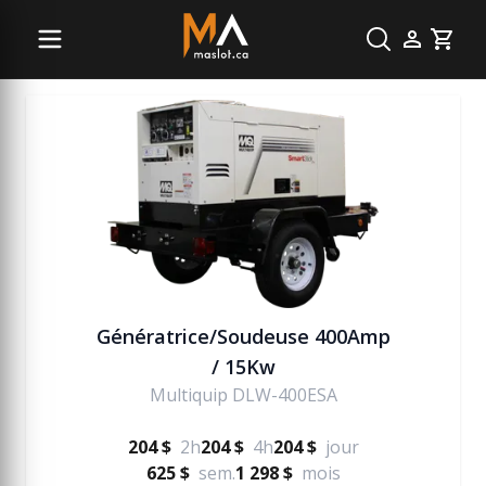
Génératrice
Cart
Génératrice/Soudeuse 400Amp
/ 15Kw
Multiquip DLW-400ESA
204 $
2h
204 $
4h
204 $
jour
625 $
sem.
1 298 $
mois