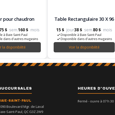
r pour chaudron
Table Rectangulaire 30 X 96
75 $
sem.
160 $
mois
15 $
jour
38 $
sem.
80 $
mois
e à Baie-Saint-Paul
Disponible à Baie-Saint-Paul
le dans d'autres magasins
Disponible dans d'autres magasins
r la disponibilité
Voir la disponibilité
SUCCURSALES
HEURES D'OUV
BAIE-SAINT-PAUL
Fermé
- ouvre à 07 h 30
1090 Boulevard Mgr. de Laval
Baie-Saint-Paul, QC G3Z 2W9