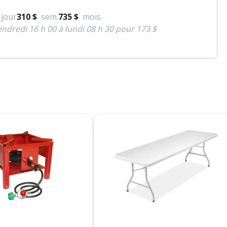
jour
310 $
sem.
735 $
mois
ndredi 16 h 00 à lundi 08 h 30 pour 173 $