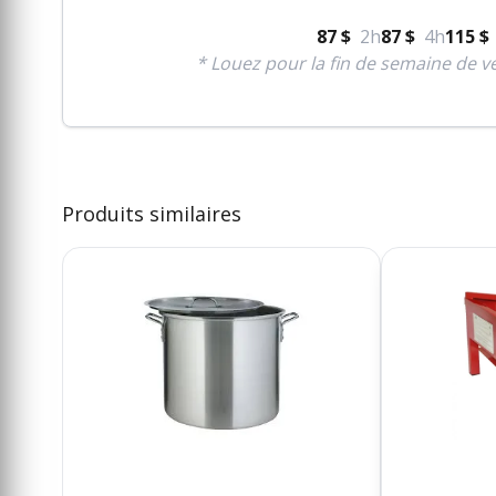
87 $
2h
87 $
4h
115 $
* Louez pour la fin de semaine de ve
Produits similaires