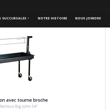
ne broche
S SUCCURSALES
NOTRE HISTOIRE
NOUS JOINDRE
on avec tourne broche
 Méchoui Big John 54''