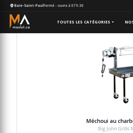
Baie-Saint-Paul
Fermé
- ouvre à 07 h 30
Équipement
Fête
Méchoui au charbon avec tour
TOUTES LES CATÉGORIES
NO
Méchoui au charb
Big John Grills