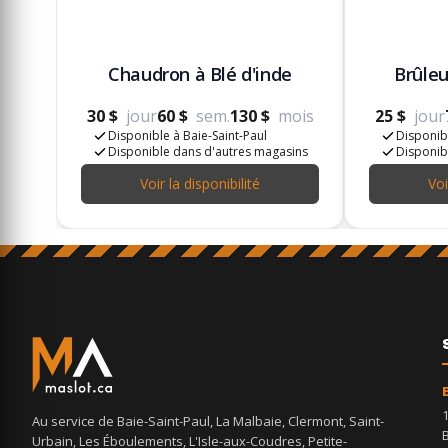
Chaudron à Blé d'inde
Brûleu
30 $
jour
60 $
sem.
130 $
mois
25 $
jour
Disponible à Baie-Saint-Paul
Disponibl
Disponible dans d'autres magasins
Disponib
Voir la disponibilité
Voi
Au service de Baie-Saint-Paul, La Malbaie, Clermont, Saint-
Urbain, Les Éboulements, L'Isle-aux-Coudres, Petite-