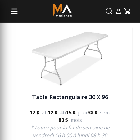
Fête
Cart
Table Rectangulaire 30 X 96
12 $
2h
12 $
4h
15 $
jour
38 $
sem.
80 $
mois
* Louez pour la fin de semaine de
vendredi 16 h 00 à lundi 08 h 30