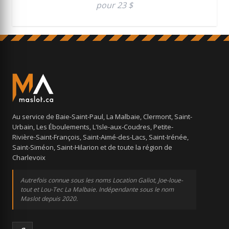
pour 23 $
Au service de Baie-Saint-Paul, La Malbaie, Clermont, Saint-
Urbain, Les Éboulements, L'Isle-aux-Coudres, Petite-
Rivière-Saint-François, Saint-Aimé-des-Lacs, Saint-Irénée,
Saint-Siméon, Saint-Hilarion et de toute la région de
Charlevoix
Autrefois connue sous les noms Location Galiot, Joe-loue-
tout et Lou-Tec La Malbaie. Indépendante sous le nom
Maslot depuis 2020.