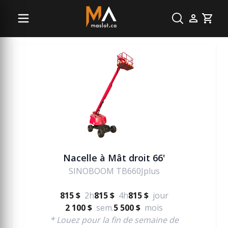
Nacelle
Cart
Nacelle à Mât droit 66'
SINOBOOM TB660Jplus
815 $
2h
815 $
4h
815 $
jour
2 100 $
sem.
5 500 $
mois
* Louez pour la fin de semaine de