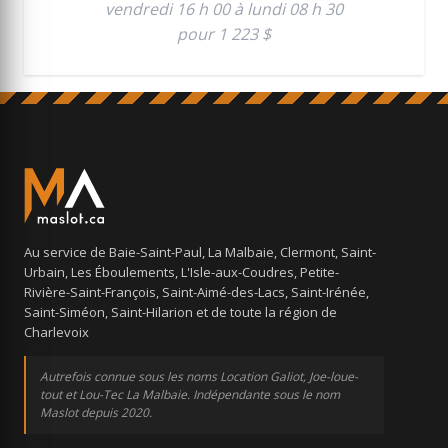
vendredi 16 h 00 à lundi 08 h 30
pour 1 223 $
Au service de Baie-Saint-Paul, La Malbaie, Clermont, Saint-
Urbain, Les Éboulements, L'Isle-aux-Coudres, Petite-
Rivière-Saint-François, Saint-Aimé-des-Lacs, Saint-Irénée,
Saint-Siméon, Saint-Hilarion et de toute la région de
Charlevoix
Autrefois connue sous les noms Location Galiot, Joe-loue-
tout et Lou-Tec La Malbaie. Indépendante sous le nom
Maslot depuis 2020.