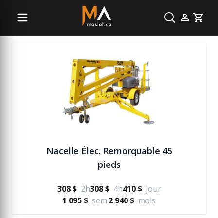
Nacelle
Cart
Nacelle Élec. Remorquable 45
pieds
308 $
2h
308 $
4h
410 $
jour
1 095 $
sem.
2 940 $
mois