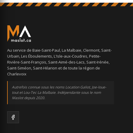
Au service de Baie-Saint-Paul, La Malbaie, Clermont, Saint-
Urbain, Les Éboulements, L'Isle-aux-Coudres, Petite-
Rivière-Saint-François, Saint-Aimé-des-Lacs, Saint-Irénée,
Saint-Siméon, Saint-Hilarion et de toute la région de
Charlevoix
Autrefois connue sous les noms Location Galiot, Joe-loue-
tout et Lou-Tec La Malbaie. Indépendante sous le nom
Maslot depuis 2020.