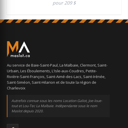
pour 209 $
Au service de Baie-Saint-Paul, La Malbaie, Clermont, Saint-
Urbain, Les Éboulements, L'Isle-aux-Coudres, Petite-
Rivière-Saint-François, Saint-Aimé-des-Lacs, Saint-Irénée,
Saint-Siméon, Saint-Hilarion et de toute la région de
Charlevoix
Autrefois connue sous les noms Location Galiot, Joe-loue-
tout et Lou-Tec La Malbaie. Indépendante sous le nom
Maslot depuis 2020.