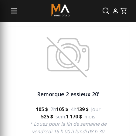
Remorque
Cart
Remorque 2 essieux 20'
105 $
2h
105 $
4h
139 $
jour
525 $
sem.
1 170 $
mois
* Louez pour la fin de semaine de
vendredi 16 h 00 à lundi 08 h 30