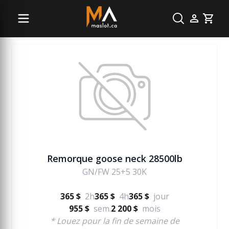
Remorque
Cart
Remorque goose neck 28500lb
GN/FW 25+5 30K
365 $
2h
365 $
4h
365 $
jour
955 $
sem.
2 200 $
mois
* Louez pour la fin de semaine de