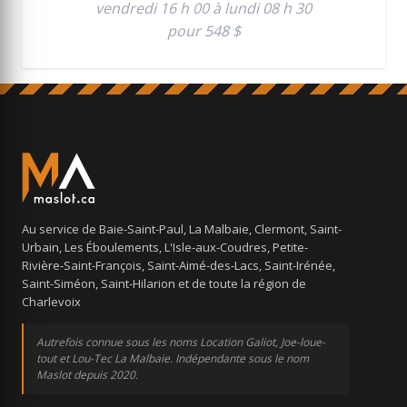
vendredi 16 h 00 à lundi 08 h 30
pour 548 $
Au service de Baie-Saint-Paul, La Malbaie, Clermont, Saint-
Urbain, Les Éboulements, L'Isle-aux-Coudres, Petite-
Rivière-Saint-François, Saint-Aimé-des-Lacs, Saint-Irénée,
Saint-Siméon, Saint-Hilarion et de toute la région de
Charlevoix
Autrefois connue sous les noms Location Galiot, Joe-loue-
tout et Lou-Tec La Malbaie. Indépendante sous le nom
Maslot depuis 2020.