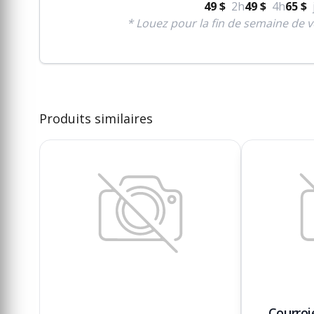
49 $
2h
49 $
4h
65 $
* Louez pour la fin de semaine de v
Produits similaires
Courroi