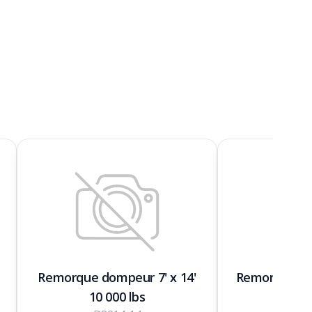
Remorque dompeur 7' x 14'
Remorque 2 e
10 000 lbs