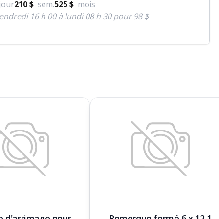
jour
210 $
sem.
525 $
mois
endredi 16 h 00 à lundi 08 h 30 pour 98 $
e d'arrimage pour
Remorque fermé 6 x 12 1