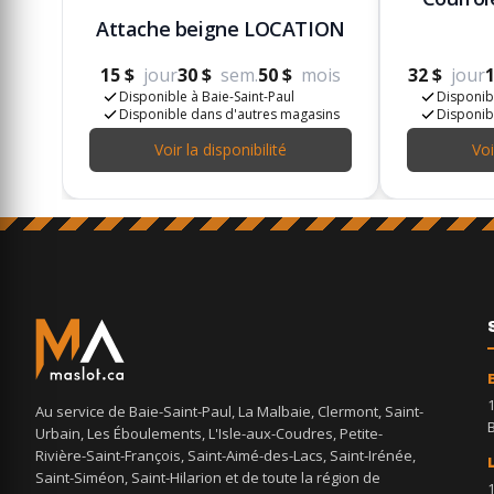
Attache beigne LOCATION
15 $
jour
30 $
sem.
50 $
mois
32 $
jour
1
Disponible à Baie-Saint-Paul
Disponibl
Disponible dans d'autres magasins
Disponib
Voir la disponibilité
Voi
Au service de Baie-Saint-Paul, La Malbaie, Clermont, Saint-
Urbain, Les Éboulements, L'Isle-aux-Coudres, Petite-
Rivière-Saint-François, Saint-Aimé-des-Lacs, Saint-Irénée,
Saint-Siméon, Saint-Hilarion et de toute la région de