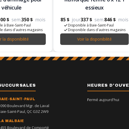
véhicule
essieux
00 $
sem.
350 $
mois
85 $
jour
337 $
sem.
846 $
mois
e à Baie-Saint-Paul
Disponible à Baie-Saint-Paul
le dans d'autres magasins
Disponible dans d'autres magasins
r la disponibilité
Voir la disponibilité
SUCCURSALES
HEURES D'OUV
BAIE-SAINT-PAUL
Fermé aujourd'hui
1090 Boulevard Mgr. de Laval
Baie-Saint-Paul, QC G3Z 2W9
LA MALBAIE
1455 Boulevard de Comporté