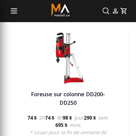
Béton
Cart
Foreuse sur colonne DD200-
DD250
74 $
2h
74 $
4h
98 $
jour
290 $
sem.
695 $
mois
* Louez pour la fin de semaine de