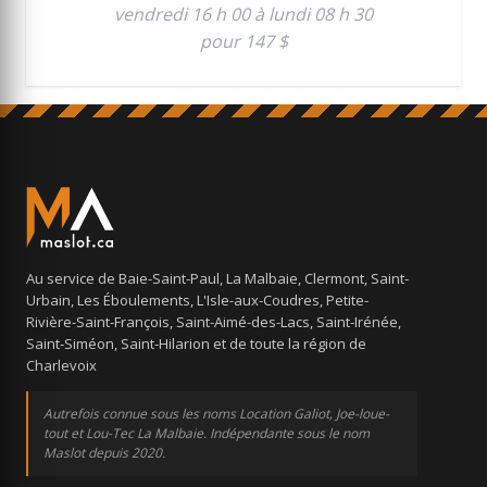
vendredi 16 h 00 à lundi 08 h 30
pour 147 $
Au service de Baie-Saint-Paul, La Malbaie, Clermont, Saint-
Urbain, Les Éboulements, L'Isle-aux-Coudres, Petite-
Rivière-Saint-François, Saint-Aimé-des-Lacs, Saint-Irénée,
Saint-Siméon, Saint-Hilarion et de toute la région de
Charlevoix
Autrefois connue sous les noms Location Galiot, Joe-loue-
tout et Lou-Tec La Malbaie. Indépendante sous le nom
Maslot depuis 2020.