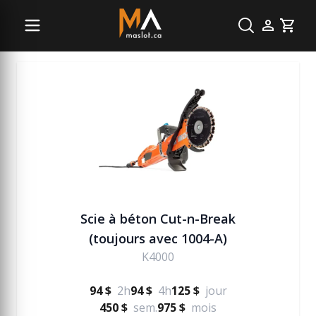
Béton
Cart
Scie à béton Cut-n-Break
(toujours avec 1004-A)
K4000
94 $
2h
94 $
4h
125 $
jour
450 $
sem.
975 $
mois