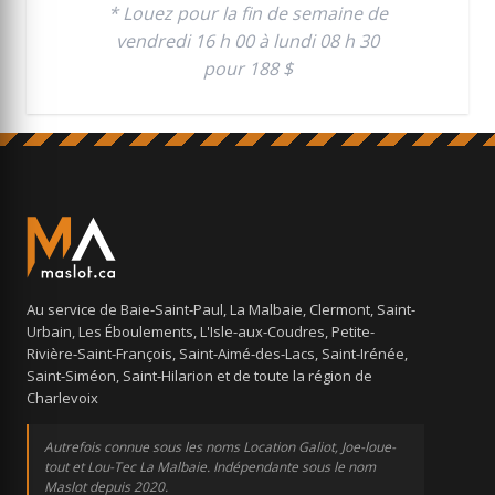
* Louez pour la fin de semaine de
vendredi 16 h 00 à lundi 08 h 30
pour 188 $
Au service de Baie-Saint-Paul, La Malbaie, Clermont, Saint-
Urbain, Les Éboulements, L'Isle-aux-Coudres, Petite-
Rivière-Saint-François, Saint-Aimé-des-Lacs, Saint-Irénée,
Saint-Siméon, Saint-Hilarion et de toute la région de
Charlevoix
Autrefois connue sous les noms Location Galiot, Joe-loue-
tout et Lou-Tec La Malbaie. Indépendante sous le nom
Maslot depuis 2020.