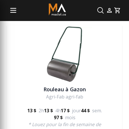
Jardinage et terrassement
Cart
Rouleau à Gazon
Agri-Fab agri-fab
13 $
2h
13 $
4h
17 $
jour
44 $
sem.
97 $
mois
* Louez pour la fin de semaine de