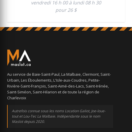
vendredi 16 h 00 à lundi 08 h 30
pour 26 $
Au service de Baie-Saint-Paul, La Malbaie, Clermont, Saint-
Urbain, Les Éboulements, L'Isle-aux-Coudres, Petite-
Rivière-Saint-François, Saint-Aimé-des-Lacs, Saint-Irénée,
Saint-Siméon, Saint-Hilarion et de toute la région de
Charlevoix
Autrefois connue sous les noms Location Galiot, Joe-loue-
tout et Lou-Tec La Malbaie. Indépendante sous le nom
Maslot depuis 2020.