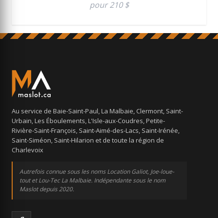
pour 210 $
Au service de Baie-Saint-Paul, La Malbaie, Clermont, Saint-
Urbain, Les Éboulements, L'Isle-aux-Coudres, Petite-
Rivière-Saint-François, Saint-Aimé-des-Lacs, Saint-Irénée,
Saint-Siméon, Saint-Hilarion et de toute la région de
Charlevoix
Autrefois connue sous les noms Location Galiot, Joe-loue-
tout et Lou-Tec La Malbaie. Indépendante sous le nom
Maslot depuis 2020.