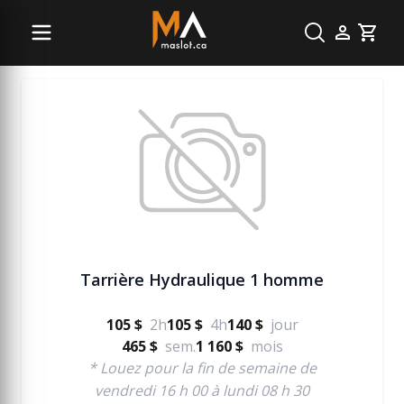
Jardinage et terrassement
Cart
Tarrière Hydraulique 1 homme
105 $
2h
105 $
4h
140 $
jour
465 $
sem.
1 160 $
mois
* Louez pour la fin de semaine de
vendredi 16 h 00 à lundi 08 h 30