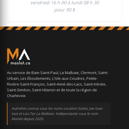
vendredi 16 h 00 à lundi 08 h 30
pour 90 $
Au service de Baie-Saint-Paul, La Malbaie, Clermont, Saint-
Urbain, Les Éboulements, L'Isle-aux-Coudres, Petite-
Rivière-Saint-François, Saint-Aimé-des-Lacs, Saint-Irénée,
Saint-Siméon, Saint-Hilarion et de toute la région de
Charlevoix
Autrefois connue sous les noms Location Galiot, Joe-loue-
tout et Lou-Tec La Malbaie. Indépendante sous le nom
Maslot depuis 2020.