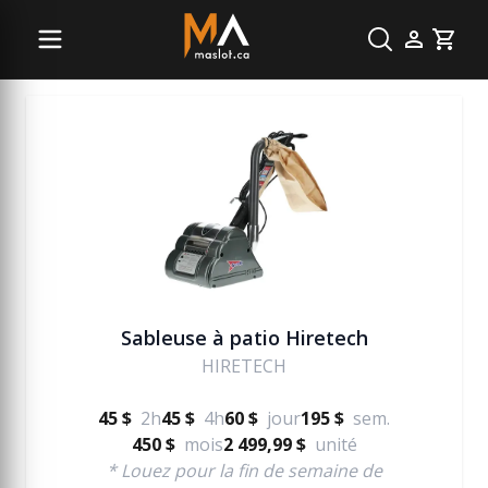
Plancher
Cart
Sableuse à patio Hiretech
HIRETECH
45 $
2h
45 $
4h
60 $
jour
195 $
sem.
450 $
mois
2 499,99 $
unité
* Louez pour la fin de semaine de