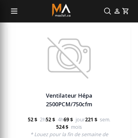
Ventilation
Cart
Ventilateur Hépa
2500PCM/750cfm
52 $
2h
52 $
4h
69 $
jour
221 $
sem.
524 $
mois
* Louez pour la fin de semaine de