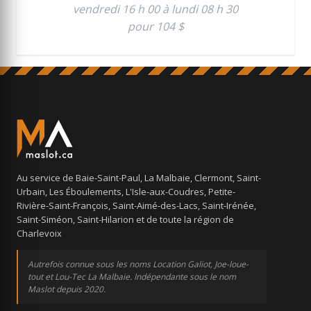
vendredi 16 h 00 à lundi 08 h 30
pour 104 $
Au service de Baie-Saint-Paul, La Malbaie, Clermont, Saint-
Urbain, Les Éboulements, L'Isle-aux-Coudres, Petite-
Rivière-Saint-François, Saint-Aimé-des-Lacs, Saint-Irénée,
Saint-Siméon, Saint-Hilarion et de toute la région de
Charlevoix
Autrefois connue sous les noms Location Galiot, Joe-loue-
tout et Lou-Tec La Malbaie. Indépendante sous le nom
Maslot depuis 2020.